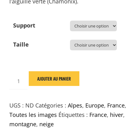
l’aiguille verte (Chamonix).
Support
Taille
quantité
AJOUTER AU PANIER
de
BB07
Lever
UGS :
ND
Catégories :
Alpes
,
Europe
,
France
,
de
Toutes les images
Étiquettes :
France
,
hiver
,
soleil
montagne
,
neige
(Chamonix)